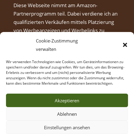
Diese Webseite nimmt am Amazon-
Partnerprogramm teil. Dabei verdiene ich an
qualifizierten Verkäufen mittels Platzierung
von Werbeanzeigen und Werbelinks zu
Amazon.
Cookie-Zustimmung
verwalten
Wir verwenden Technologien wie Cookies, um Geräteinformationen zu
speichern und/oder darauf zuzugreifen. Wir tun dies, um das Browsing-
Erlebnis zu verbessern und um (nicht) personalisierte Werbung
anzuzeigen. Wenn du nicht zustimmst oder die Zustimmung widerrufst,
kann dies bestimmte Merkmale und Funktionen beeinträchtigen.
Akzeptieren
Ablehnen
© Intuitives Bogenschießen Coaching,
Einstellungen ansehen
Manfred Herrmann
AGB