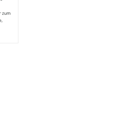
ör zum
e,