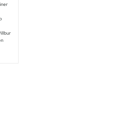
iner
o
.
illbur
en