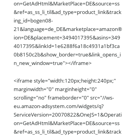
on=GetAdHtml&MarketPlace=DE&source=ss
&ref=as_ss_li_til&ad_type=product_link&track
ing_id=bogen08-
21&language=de_DE&marketplace=amazon®
ion=DE&placement=3494017395&asins=349
4017395&linkId=1e6288f6a18c4931a1bf3ca
0b8150c2b&show_border=true&link_opens_i
n_new_window=true"></iframe>
<iframe style="width:120px;height:240px;"
marginwidth="0" marginheight="0"
scrolling="no" frameborder="0" src="//ws-
eu.amazon-adsystem.com/widgets/q?
ServiceVersion=20070822&OneJS=1&Operati
on=GetAdHtml&MarketPlace=DE&source=ss
&ref=as_ss_li_til&ad_type=product_link&track