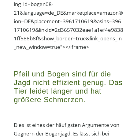
ing_id=bogen08-
21&language=de_DE&marketplace=amazon®
ion=DE&placement=3961710619&asins=396
1710619&linkId=2d3657032eae1a1ef4e9838
1ff588b8f&show_border=true&link_opens_in
_new_window=true"></iframe>
Pfeil und Bogen sind für die
Jagd nicht effizient genug. Das
Tier leidet länger und hat
größere Schmerzen.
Dies ist eines der häufigsten Argumente von
Gegnern der Bogenjagd. Es lässt sich bei