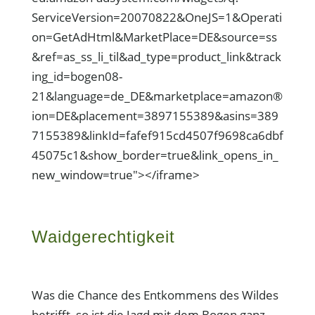
ServiceVersion=20070822&OneJS=1&Operati
on=GetAdHtml&MarketPlace=DE&source=ss
&ref=as_ss_li_til&ad_type=product_link&track
ing_id=bogen08-
21&language=de_DE&marketplace=amazon®
ion=DE&placement=3897155389&asins=389
7155389&linkId=fafef915cd4507f9698ca6dbf
45075c1&show_border=true&link_opens_in_
new_window=true"></iframe>
Waidgerechtigkeit
Was die Chance des Entkommens des Wildes
betrifft, so ist die Jagd mit dem Bogen ganz