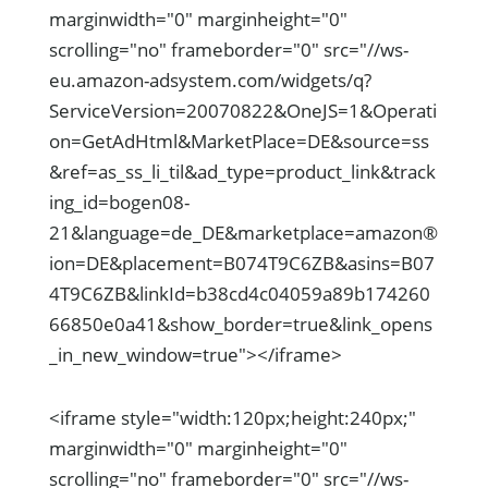
marginwidth="0" marginheight="0"
scrolling="no" frameborder="0" src="//ws-
eu.amazon-adsystem.com/widgets/q?
ServiceVersion=20070822&OneJS=1&Operati
on=GetAdHtml&MarketPlace=DE&source=ss
&ref=as_ss_li_til&ad_type=product_link&track
ing_id=bogen08-
21&language=de_DE&marketplace=amazon®
ion=DE&placement=B074T9C6ZB&asins=B07
4T9C6ZB&linkId=b38cd4c04059a89b174260
66850e0a41&show_border=true&link_opens
_in_new_window=true"></iframe>
<iframe style="width:120px;height:240px;"
marginwidth="0" marginheight="0"
scrolling="no" frameborder="0" src="//ws-