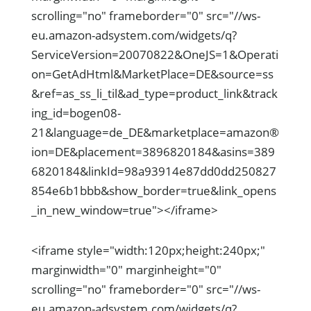
scrolling="no" frameborder="0" src="//ws-
eu.amazon-adsystem.com/widgets/q?
ServiceVersion=20070822&OneJS=1&Operati
on=GetAdHtml&MarketPlace=DE&source=ss
&ref=as_ss_li_til&ad_type=product_link&track
ing_id=bogen08-
21&language=de_DE&marketplace=amazon®
ion=DE&placement=3896820184&asins=389
6820184&linkId=98a93914e87dd0dd250827
854e6b1bbb&show_border=true&link_opens
_in_new_window=true"></iframe>
<iframe style="width:120px;height:240px;"
marginwidth="0" marginheight="0"
scrolling="no" frameborder="0" src="//ws-
eu.amazon-adsystem.com/widgets/q?