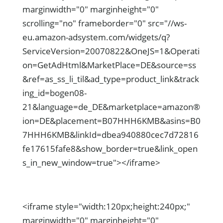
marginwidth="0" marginheight="0"
scrolling="no" frameborder="0" src="//ws-
eu.amazon-adsystem.com/widgets/q?
ServiceVersion=20070822&OneJS=1&Operati
on=GetAdHtml&MarketPlace=DE&source=ss
&ref=as_ss_li_til&ad_type=product_link&track
ing_id=bogen08-
21&language=de_DE&marketplace=amazon®
ion=DE&placement=B07HHH6KMB&asins=B0
7HHH6KMB&linkId=dbea940880cec7d72816
fe17615fafe8&show_border=true&link_open
s_in_new_window=true"></iframe>
<iframe style="width:120px;height:240px;"
marginwidth="0" marginheight="0"