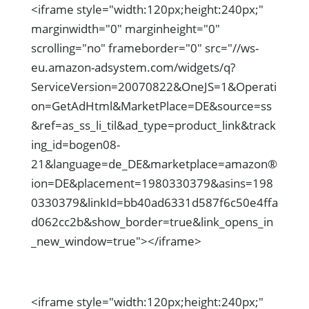
<iframe style="width:120px;height:240px;"
marginwidth="0" marginheight="0"
scrolling="no" frameborder="0" src="//ws-
eu.amazon-adsystem.com/widgets/q?
ServiceVersion=20070822&OneJS=1&Operati
on=GetAdHtml&MarketPlace=DE&source=ss
&ref=as_ss_li_til&ad_type=product_link&track
ing_id=bogen08-
21&language=de_DE&marketplace=amazon®
ion=DE&placement=1980330379&asins=198
0330379&linkId=bb40ad6331d587f6c50e4ffa
d062cc2b&show_border=true&link_opens_in
_new_window=true"></iframe>
<iframe style="width:120px;height:240px;"