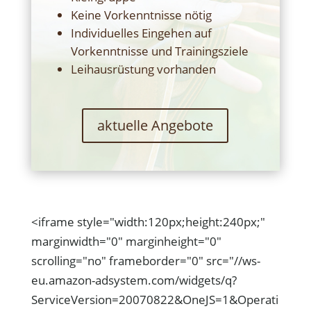
Keine Vorkenntnisse nötig
Individuelles Eingehen auf
Vorkenntnisse und Trainingsziele
Leihausrüstung vorhanden
aktuelle Angebote
<iframe style="width:120px;height:240px;"
marginwidth="0" marginheight="0"
scrolling="no" frameborder="0" src="//ws-
eu.amazon-adsystem.com/widgets/q?
ServiceVersion=20070822&OneJS=1&Operati