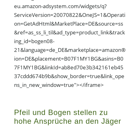
eu.amazon-adsystem.com/widgets/q?
ServiceVersion=20070822&OneJS=1&Operati
on=GetAdHtml&MarketPlace=DE&source=ss
&ref=as_ss_li_til&ad_type=product_link&track
ing_id=bogen08-
21&language=de_DE&marketplace=amazon®
ion=DE&placement=B07F1MY1BG&asins=B0
7F1MY1BG&linkId=ab8ed70e3b342161eb45
37cddd674b9b&show_border=true&link_ope
ns_in_new_window=true"></iframe>
Pfeil und Bogen stellen zu
hohe Ansprüche an den Jäger