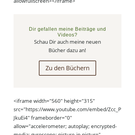
allowfullscreen></iframe>
Dir gefallen meine Beiträge und
Videos?
Schau Dir auch meine neuen
Bücher dazu an!
Zu den Büchern
<iframe width="560" height="315"
src="https://www.youtube.com/embed/Zcc_P
JkuEi4" frameborder="0"
allow="accelerometer; autoplay; encrypted-
media; gyroscope; picture-in-picture"