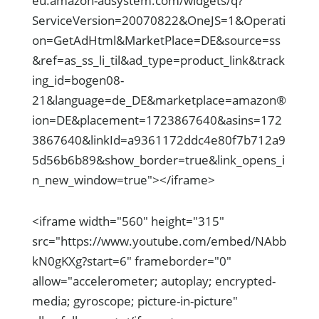
eu.amazon-adsystem.com/widgets/q?
ServiceVersion=20070822&OneJS=1&Operati
on=GetAdHtml&MarketPlace=DE&source=ss
&ref=as_ss_li_til&ad_type=product_link&track
ing_id=bogen08-
21&language=de_DE&marketplace=amazon®
ion=DE&placement=1723867640&asins=172
3867640&linkId=a9361172ddc4e80f7b712a9
5d56b6b89&show_border=true&link_opens_i
n_new_window=true"></iframe>
<iframe width="560" height="315"
src="https://www.youtube.com/embed/NAbb
kN0gKXg?start=6" frameborder="0"
allow="accelerometer; autoplay; encrypted-
media; gyroscope; picture-in-picture"