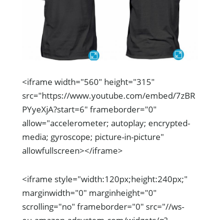
<iframe width="560" height="315"
src="https://www.youtube.com/embed/7zBR
PYyeXjA?start=6" frameborder="0"
allow="accelerometer; autoplay; encrypted-
media; gyroscope; picture-in-picture"
allowfullscreen></iframe>
<iframe style="width:120px;height:240px;"
marginwidth="0" marginheight="0"
scrolling="no" frameborder="0" src="//ws-