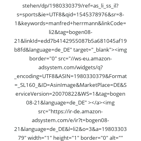
stehen/dp/1980330379/ref=as_li_ss_il?
s=sports&ie=UTF8&qid=1545378976&sr=8-
1&keywords=manfred+herrmann&linkCode=
li2&tag=bogen08-
21&linkId=edd7b4142955087b5a681045af19
b8fd&language=de_DE" target="_blank"><img
border="0" src="//ws-eu.amazon-
adsystem.com/widgets/q?
_encoding=UTF8&ASIN=1980330379&Format
=_SL160_&ID=AsinImage&MarketPlace=DE&S
erviceVersion=20070822&WS=1&tag=bogen
08-21&language=de_DE" ></a><img
src="https://ir-de.amazon-
adsystem.com/e/ir?t=bogen08-
21&language=de_DE&l=li2&o=3&a=19803303
79" width="1" height="1" border="0" alt=""