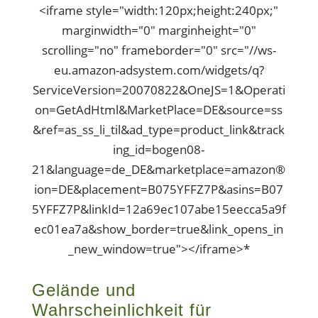
<iframe style="width:120px;height:240px;"
marginwidth="0" marginheight="0"
scrolling="no" frameborder="0" src="//ws-
eu.amazon-adsystem.com/widgets/q?
ServiceVersion=20070822&OneJS=1&Operati
on=GetAdHtml&MarketPlace=DE&source=ss
&ref=as_ss_li_til&ad_type=product_link&track
ing_id=bogen08-
21&language=de_DE&marketplace=amazon®
ion=DE&placement=B075YFFZ7P&asins=B07
5YFFZ7P&linkId=12a69ec107abe15eecca5a9f
ec01ea7a&show_border=true&link_opens_in
_new_window=true"></iframe>*
Gelände und
Wahrscheinlichkeit für