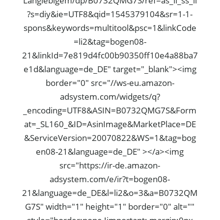
Langlebigem/dp/B0732QMG7S/ref=as_li_ss_il
?s=diy&ie=UTF8&qid=1545379104&sr=1-1-
spons&keywords=multitool&psc=1&linkCode
=li2&tag=bogen08-
21&linkId=7e819d4fc00b90350ff10e4a88ba7
e1d&language=de_DE" target="_blank"><img
border="0" src="//ws-eu.amazon-
adsystem.com/widgets/q?
_encoding=UTF8&ASIN=B0732QMG7S&Form
at=_SL160_&ID=AsinImage&MarketPlace=DE
&ServiceVersion=20070822&WS=1&tag=bog
en08-21&language=de_DE" ></a><img
src="https://ir-de.amazon-
adsystem.com/e/ir?t=bogen08-
21&language=de_DE&l=li2&o=3&a=B0732QM
G7S" width="1" height="1" border="0" alt=""