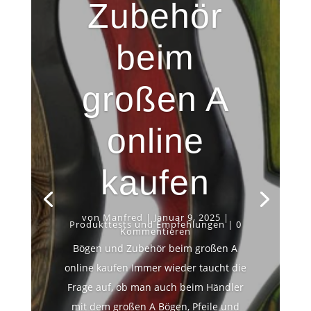
Zubehör
beim
großen A
online
kaufen
von
Manfred
|
Januar 9, 2025
|
Produkttests und Empfehlungen
| 0
Kommentieren
Bögen und Zubehör beim großen A
online kaufen Immer wieder taucht die
Frage auf, ob man auch beim Händler
mit dem großen A Bögen, Pfeile und