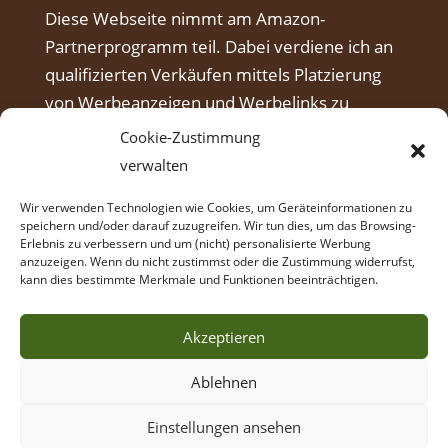
Diese Webseite nimmt am Amazon-
Partnerprogramm teil. Dabei verdiene ich an
qualifizierten Verkäufen mittels Platzierung
von Werbeanzeigen und Werbelinks zu
Amazon.
Cookie-Zustimmung
verwalten
Wir verwenden Technologien wie Cookies, um Geräteinformationen zu
speichern und/oder darauf zuzugreifen. Wir tun dies, um das Browsing-
Erlebnis zu verbessern und um (nicht) personalisierte Werbung
anzuzeigen. Wenn du nicht zustimmst oder die Zustimmung widerrufst,
kann dies bestimmte Merkmale und Funktionen beeinträchtigen.
Akzeptieren
Ablehnen
© Intuitives Bogenschießen Coaching,
Einstellungen ansehen
Manfred Herrmann
AGB