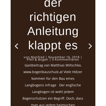
der
richtigen
Anleitung
klappt es
von
Manfred
|
November 16, 2018
|
Pfeil & Bogen
| 0 Kommentieren
Gastbeitrag von Matthias Wiltschko,
www.bogenbauschule.at Viele Hölzer
kommen für den Bau eines
Langbogens infrage Der englische
Langbogen ist wohl jedem
Bogenschützen ein Begriff. Doch, dass
man aus jedem heimischen