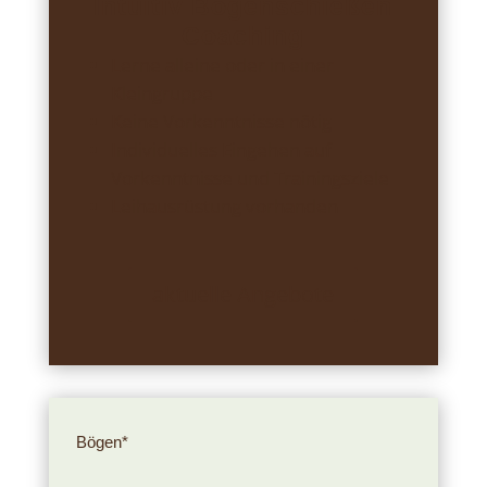
Intuitiv Bogenschießen
Coaching
Lerne alleine oder in einer
Kleingruppe
Keine Vorkenntnisse nötig
Individuelles Eingehen auf
Vorkenntnisse und Trainingsziele
Leihausrüstung vorhanden
aktuelle Angebote
Bögen*