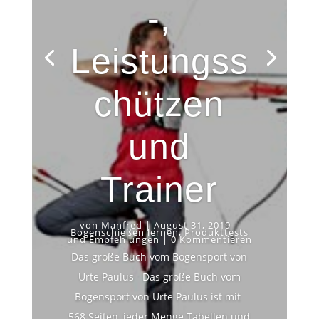
-,
Leistungss
chützen
und
Trainer
von
Manfred
|
August 31, 2019
|
Bogenschießen lernen
,
Produkttests
und Empfehlungen
| 0 Kommentieren
Das große Buch vom Bogensport von
Urte Paulus Das große Buch vom
Bogensport von Urte Paulus ist mit
568 Seiten, jeder Menge Tabellen und