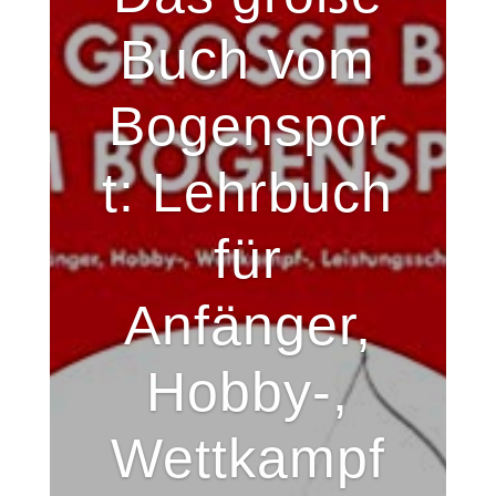
Buch vom
Bogenspor
t: Lehrbuch
für
Anfänger,
Hobby-,
Wettkampf