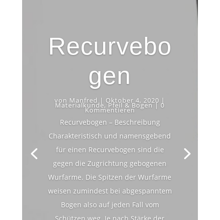
Recurvebo
gen
von
Manfred
|
Oktober 4, 2020
|
Materialkunde
,
Pfeil & Bogen
| 0
Kommentieren
Recurvebogen – Beschreibung
Charakteristisch und namensgebend
für einen Recurvebogen sind die
gegen die Zugrichtung gebogenen
Wurfarme. Die Spitzen der Wurfarme
weisen zumindest bei abgespanntem
Bogen also auf jeden Fall vom
Schützen weg. Je nach Stärke der