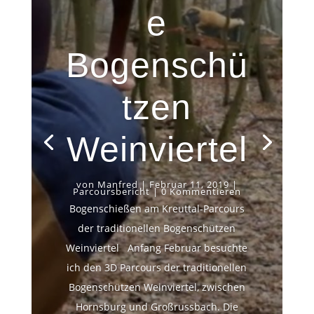
e
Bogenschü
tzen
Weinviertel
von
Manfred
|
Februar 11, 2019
|
Parcoursbericht
| 0 Kommentieren
Bogenschießen am Kreuttal-Parcours
der traditionellen Bogenschützen
Weinviertel Anfang Februar besuchte
ich den 3D Parcours der traditionellen
Bogenschützen Weinviertel, zwischen
Hornsburg und Großrussbach. Die